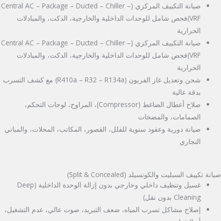
صيانة التكييف المركزي (Central AC – Package – Ducted – Chiller –
VRF)فحص شامل للوحدات الداخلية والخارجية، الدكت، والمبادلات
الحرارية
صيانة التكييف المركزي (Central AC – Package – Ducted – Chiller –
VRF)فحص شامل للوحدات الداخلية والخارجية، الدكت، والمبادلات
الحرارية
شحن وتعديل غاز الفريون (R410a – R32 – R134a) مع كشف التسرب
بدقة عالية
صلاح أعطال الضاغط (Compressor)، المراوح، لوحات التحكم،
الصمامات، والمضخات
صيانة دورية وعقود سنوية للفلل، القصور، المكاتب، المحلات، والمباني
التجاري
صيانة تكييف السبليت والكونسيلد (Split & Concealed)
غسيل وتنظيف داخلي وخارجي بدون إزالة الوحدة الداخلية (Deep
Cleaning بدون نقل)
إصلاح مشاكل تسرب المياه، ضعف التبريد، صوت عالي، عدم التشغيل،